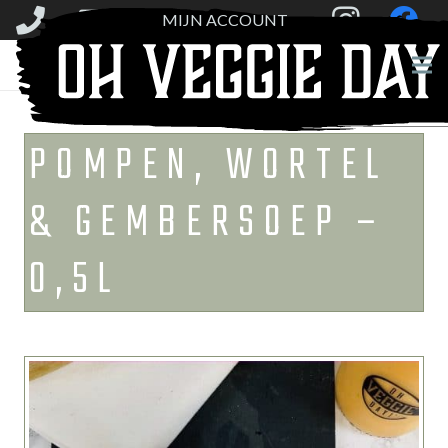
MIJN ACCOUNT
POMPEN, WORTEL
& GEMBERSOEP –
0,5L