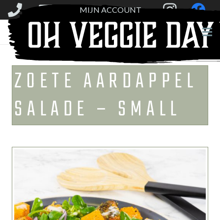
MIJN ACCOUNT
ZOETE AARDAPPEL
SALADE – SMALL