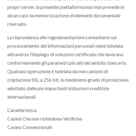
propri server, la presente piattaforma non mai prevede in
alcun caso la memorizzazione di elementi documentale
riservato.
La rispondenza alle regolamentazioni comunitarie sul
processamento dei informazioni personali viene tutelata
attraverso l’impiego di soluzioni certificate che lavorano
conformemente gli parametri più alti del ambito bancario.
Qualsiasi operazione è tutelata da meccanismi di
criptazione SSL a 256 bit, lo medesimo grado di protezione
adottato dalle più importanti istituzioni creditizie
internazionali.
Caratteristica
Casinò Che non richiedono Verifiche
Casino Convenzionali