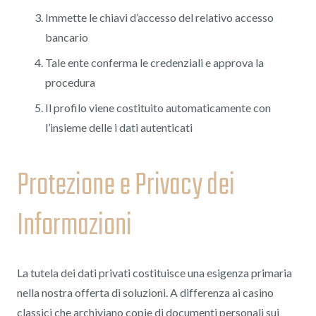
Immette le chiavi d’accesso del relativo accesso
bancario
Tale ente conferma le credenziali e approva la
procedura
Il profilo viene costituito automaticamente con
l’insieme delle i dati autenticati
Protezione e Privacy dei
Informazioni
La tutela dei dati privati costituisce una esigenza primaria
nella nostra offerta di soluzioni. A differenza ai casino
classici che archiviano copie di documenti personali sui