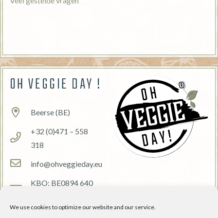
Veel gestelde vragen
OH VEGGIE DAY !
Beerse (BE)
+32 (0)471 – 558
318
info@ohveggieday.eu
KBO: BE0894 640
601
We use cookies to optimize our website and our service.