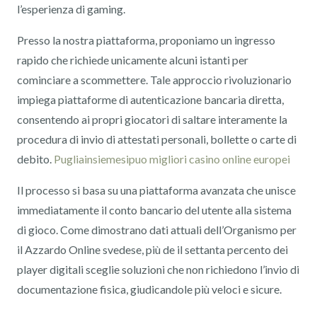
l’esperienza di gaming.
Presso la nostra piattaforma, proponiamo un ingresso
rapido che richiede unicamente alcuni istanti per
cominciare a scommettere. Tale approccio rivoluzionario
impiega piattaforme di autenticazione bancaria diretta,
consentendo ai propri giocatori di saltare interamente la
procedura di invio di attestati personali, bollette o carte di
debito.
Pugliainsiemesipuo migliori casino online europei
Il processo si basa su una piattaforma avanzata che unisce
immediatamente il conto bancario del utente alla sistema
di gioco. Come dimostrano dati attuali dell’Organismo per
il Azzardo Online svedese, più de il settanta percento dei
player digitali sceglie soluzioni che non richiedono l’invio di
documentazione fisica, giudicandole più veloci e sicure.