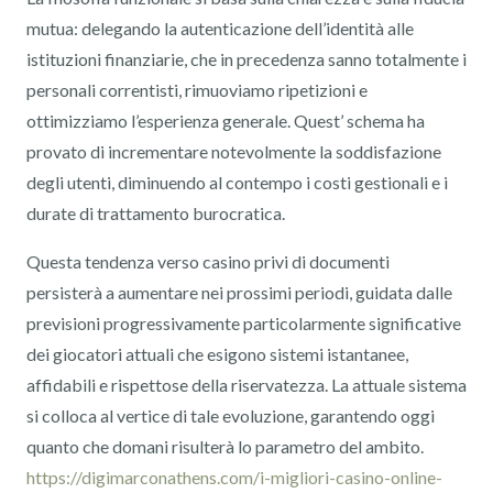
mutua: delegando la autenticazione dell’identità alle
istituzioni finanziarie, che in precedenza sanno totalmente i
personali correntisti, rimuoviamo ripetizioni e
ottimizziamo l’esperienza generale. Quest’ schema ha
provato di incrementare notevolmente la soddisfazione
degli utenti, diminuendo al contempo i costi gestionali e i
durate di trattamento burocratica.
Questa tendenza verso casino privi di documenti
persisterà a aumentare nei prossimi periodi, guidata dalle
previsioni progressivamente particolarmente significative
dei giocatori attuali che esigono sistemi istantanee,
affidabili e rispettose della riservatezza. La attuale sistema
si colloca al vertice di tale evoluzione, garantendo oggi
quanto che domani risulterà lo parametro del ambito.
https://digimarconathens.com/i-migliori-casino-online-