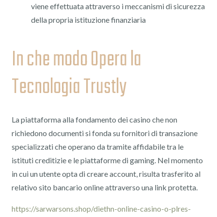
viene effettuata attraverso i meccanismi di sicurezza
della propria istituzione finanziaria
In che modo Opera la
Tecnologia Trustly
La piattaforma alla fondamento dei casino che non
richiedono documenti si fonda su fornitori di transazione
specializzati che operano da tramite affidabile tra le
istituti creditizie e le piattaforme di gaming. Nel momento
in cui un utente opta di creare account, risulta trasferito al
relativo sito bancario online attraverso una link protetta.
https://sarwarsons.shop/diethn-online-casino-o-plres-