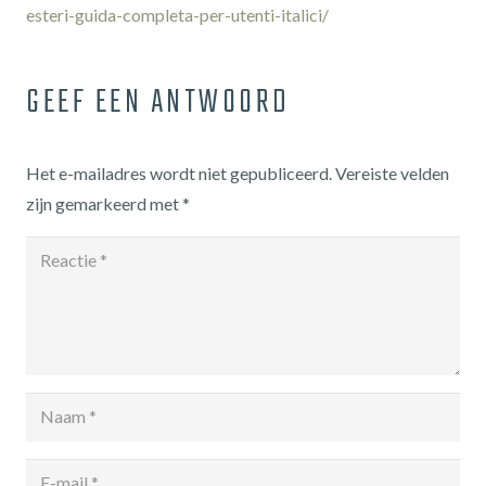
esteri-guida-completa-per-utenti-italici/
GEEF EEN ANTWOORD
Het e-mailadres wordt niet gepubliceerd.
Vereiste velden
zijn gemarkeerd met
*